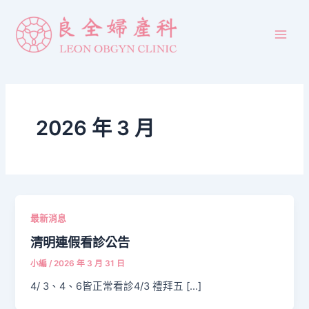
跳
Main
至
Men
主
要
內
容
2026 年 3 月
最新消息
清明連假看診公告
小編
/
2026 年 3 月 31 日
4/ 3、4、6皆正常看診4/3 禮拜五 […]