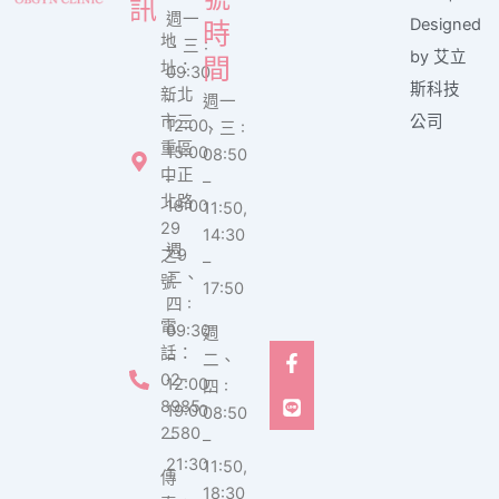
訊
週一
Designed
時
地
、三 :
by 艾立
間
址：
09:30
斯科技
新北
–
週一
市三
公司
12:00,
、三 :
重區
15:00
08:50
中正
–
–
北路
18:00
11:50,
29
14:30
週
之9
–
二、
號
17:50
四 :
電
09:30
週
F
L
話：
–
二、
a
i
02-
12:00,
四 :
c
n
8985-
e
e
19:00
08:50
b
2580
–
–
o
21:30
11:50,
o
傳
k
18:30