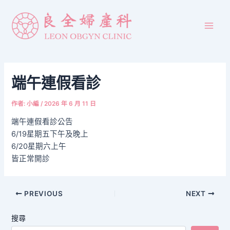
跳
Post
Main
至
navigation
Men
主
要
內
容
端午連假看診
作者:
小編
/
2026 年 6 月 11 日
端午連假看診公告
6/19星期五下午及晚上
6/20星期六上午
皆正常開診
PREVIOUS
NEXT
搜尋